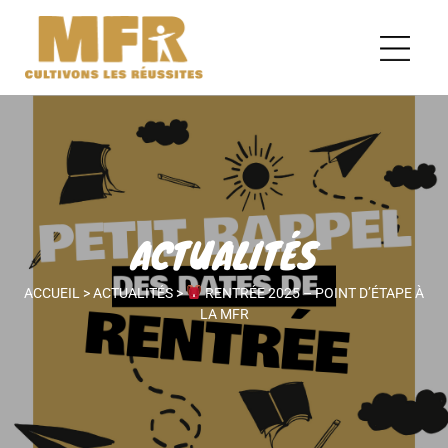
ACTUALITÉS
ACCUEIL
>
ACTUALITÉS
>
RENTRÉE 2025 – POINT D’ÉTAPE À
LA MFR