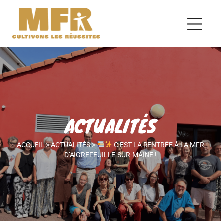
ACTUALITÉS
ACCUEIL
>
ACTUALITÉS
>
C’EST LA RENTRÉE À LA MFR
D’AIGREFEUILLE-SUR-MAINE !