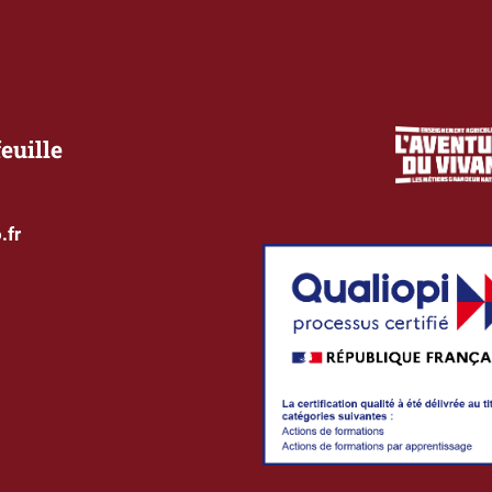
euille
.fr