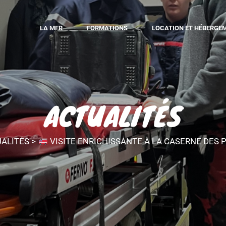
LA MFR
FORMATIONS
LOCATION ET HÉBERGE
ACTUALITÉS
ALITÉS
>
VISITE ENRICHISSANTE À LA CASERNE DES 