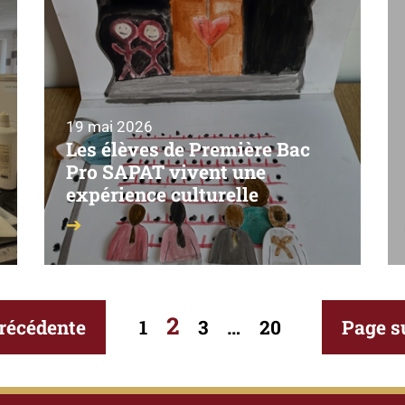
19 mai 2026
Les élèves de Première Bac
Pro SAPAT vivent une
expérience culturelle
2
récédente
1
3
…
20
Page s