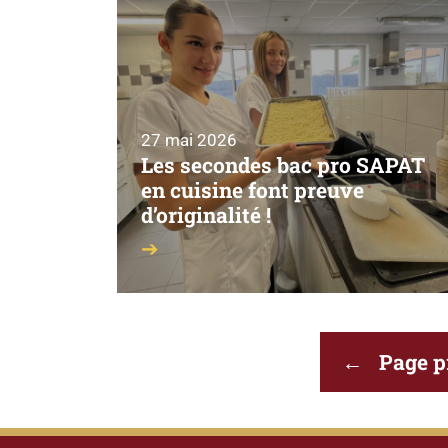
27 mai 2026
Les secondes bac pro SAPAT
en cuisine font preuve
d’originalité !
Pagination
Page p
des
publications