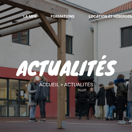
LA MFR
FORMATIONS
LOCATION ET HÉBERGE
ACTUALITÉS
ACCUEIL
>
ACTUALITÉS