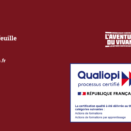
euille
.fr