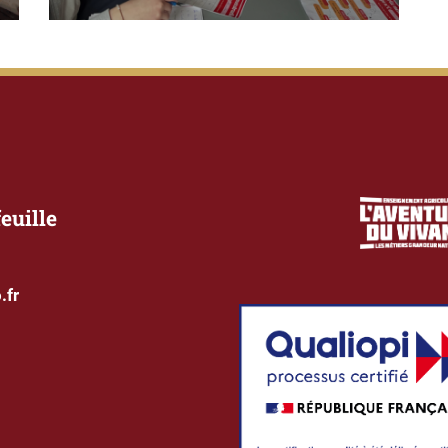
euille
.fr