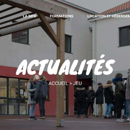
LA MFR
FORMATIONS
LOCATION ET HÉBERGE
ACTUALITÉS
ACCUEIL
>
JEU