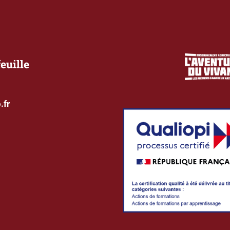
euille
.fr